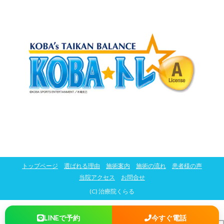
トップページ
選ばれる理由
施術案内
施術の流れ
患者様の声
当院アクセス
お問合せ
(C) 治療院くらる
LINEで予約
今すぐ電話